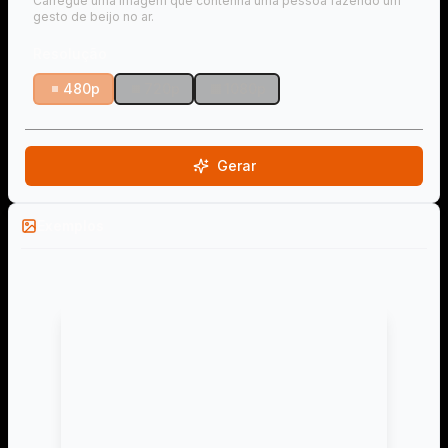
Carregue uma imagem que contenha uma pessoa fazendo um
gesto de beijo no ar.
Resolução
480p
720p
1080p
Gerar
Exemplos