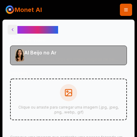
Monet AI
AI Beijo no Ar
Efeitos de Vídeo
AI Beijo no Ar
Transforme suas fotos em vídeos mágicos de beijo
no ar e beijo voador
Imagem
Clique ou arraste para carregar uma imagem (.jpg, .jpeg,
.png, .webp, .gif)