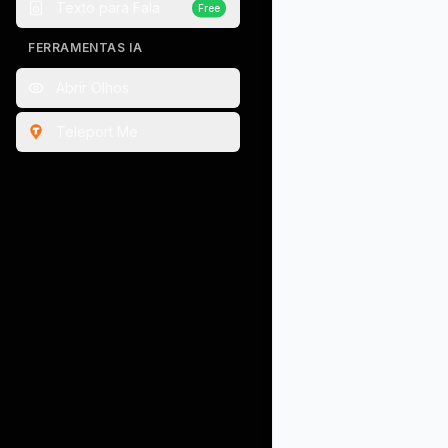
Texto para Fala
Free
FERRAMENTAS IA
Abrir Olhos
Teleport Me