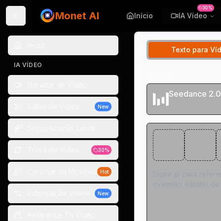
30%
Monet AI
Início
IA Vídeo
Início
Texto para Ví
IA VÍDEO
Modelo
Gerador de Vídeo
Seedance 2.0
Geração de víd
Editor de Vídeo
New
Sincronização Labial
Troca de Vídeo
30%
Vídeo
Imagem
Controle de Movimento
Hot
Extensor de Vídeo
New
Reference To Video