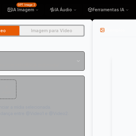
GPT Image 2
IA Imagem
IA Áudio
Ferramentas IA
Exemplos
deo
Imagem para Vídeo
eo com referência multimodal
Áudio