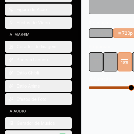
Figura de Ação
Efeitos de Vídeo
Resolução
480p
720p
IA IMAGEM
Gerador de Imagem
Proporção
Boneca Labubu
1:1
4:3
16:9
Estilo Ghibli
Duração
Estilo Anime
Efeitos de Foto
IA ÁUDIO
Gerador de Música