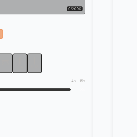
0
/
2000
21:9
3:4
9:16
4
s -
15
s
8
s