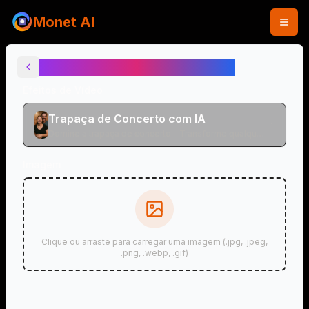
Monet AI
Trapaça de Concerto com IA
Efeitos de Vídeo
Trapaça de Concerto com IA
Domine a trapaça de concerto - Transforme qualquer
foto em vídeos realistas de performance de concerto
Imagem
Clique ou arraste para carregar uma imagem (.jpg, .jpeg,
.png, .webp, .gif)