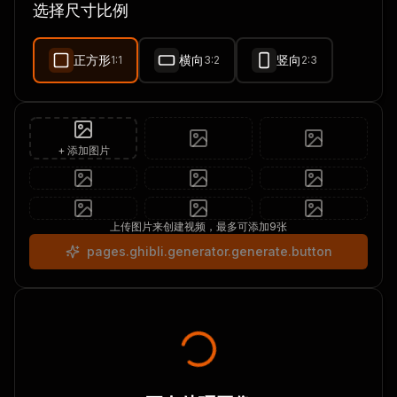
选择尺寸比例
新品
正方形
横向
竖向
1:1
3:2
2:3
+ 添加图片
上传图片来创建视频，最多可添加9张
pages.ghibli.generator.generate.button