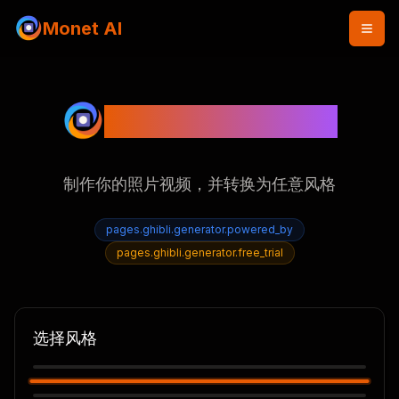
Monet AI
Video Generation
制作你的照片视频，并转换为任意风格
pages.ghibli.generator.powered_by
pages.ghibli.generator.free_trial
选择风格
None
Ghibli
Caricature1
热门