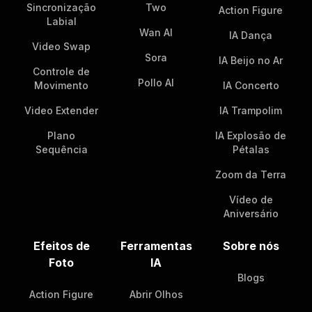
Sincronização
Two
Action Figure
Labial
Wan AI
IA Dança
Video Swap
Sora
IA Beijo no Ar
Controle de
Pollo AI
Movimento
IA Concerto
Video Extender
IA Trampolim
Plano
IA Explosão de
Sequência
Pétalas
Zoom da Terra
Vídeo de
Aniversário
Efeitos de
Ferramentas
Sobre nós
Foto
IA
Blogs
Action Figure
Abrir Olhos