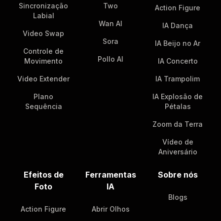
Sincronização
Two
Action Figure
Labial
Wan AI
IA Dança
Video Swap
Sora
IA Beijo no Ar
Controle de
Pollo AI
Movimento
IA Concerto
Video Extender
IA Trampolim
Plano
IA Explosão de
Sequência
Pétalas
Zoom da Terra
Vídeo de
Aniversário
Efeitos de
Ferramentas
Sobre nós
Foto
IA
Blogs
Action Figure
Abrir Olhos