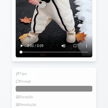
Tipo
Dança IA
Prompt
Duração
9
Resolução
720p