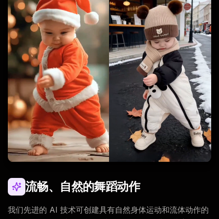
流畅、自然的舞蹈动作
我们先进的 AI 技术可创建具有自然身体运动和流体动作的