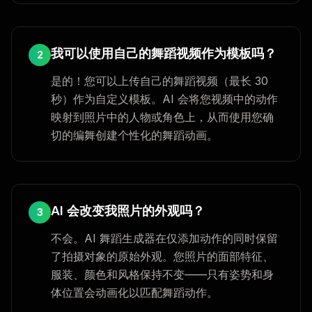
我可以使用自己的舞蹈视频作为模板吗？
2
是的！您可以上传自己的舞蹈视频（最长 30
秒）作为自定义模板。AI 会将您视频中的动作
映射到照片中的人物或角色上，从而使用您确
切的编舞创建个性化的舞蹈动画。
AI 会改变我照片的外观吗？
3
不会。AI 舞蹈生成器在仅添加动作的同时保留
了拍摄对象的原始外观。您照片的面部特征、
服装、颜色和风格保持不变——只有姿势和身
体位置会动画化以匹配舞蹈动作。