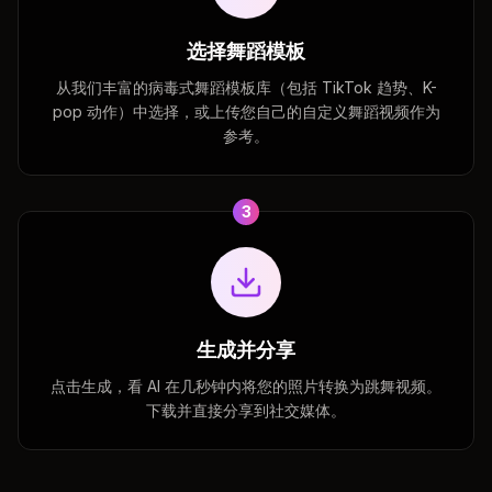
选择舞蹈模板
从我们丰富的病毒式舞蹈模板库（包括 TikTok 趋势、K-
pop 动作）中选择，或上传您自己的自定义舞蹈视频作为
参考。
3
生成并分享
点击生成，看 AI 在几秒钟内将您的照片转换为跳舞视频。
下载并直接分享到社交媒体。