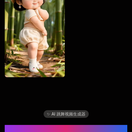
✨ AI 跳舞视频生成器
将任何照片转换为 AI 跳舞