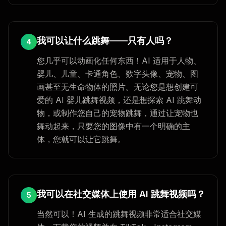
我可以让什么跳舞——只有人吗？
4
您几乎可以动画化任何东西！AI 适用于人物、
婴儿、儿童、卡通角色、数字头像、宠物、图
画甚至无生命物体的照片。无论您是想创建可
爱的 AI 婴儿跳舞视频，还是想探索 AI 跳舞动
物，或制作您自己的宠物跳舞，通过让宠物也
舞动起来，只要您的图像中有一个明确的主
体，您就可以让它跳舞。
我可以在社交媒体上使用 AI 跳舞视频吗？
5
当然可以！AI 生成的跳舞视频非常适合社交媒