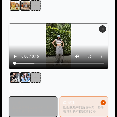
视频
角色朝向
图片
视频
匹配图片中的角色朝向；参考
匹配视频中的角色朝向；参考
视频时长不得超过10秒
视频时长不得超过30秒