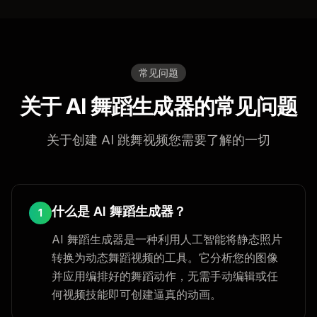
常见问题
关于 AI 舞蹈生成器的常见问题
关于创建 AI 跳舞视频您需要了解的一切
什么是 AI 舞蹈生成器？
1
AI 舞蹈生成器是一种利用人工智能将静态照片
转换为动态舞蹈视频的工具。它分析您的图像
并应用编排好的舞蹈动作，无需手动编辑或任
何视频技能即可创建逼真的动画。