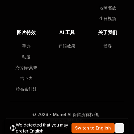
地球缩放
生日视频
图片特效
AI 工具
关于我们
手办
睁眼效果
博客
动漫
克劳德·莫奈
吉卜力
拉布布娃娃
© 2026 • Monet AI 保留所有权利。
隐私政策
服务条款
We detected that you may
Switch to English
prefer English