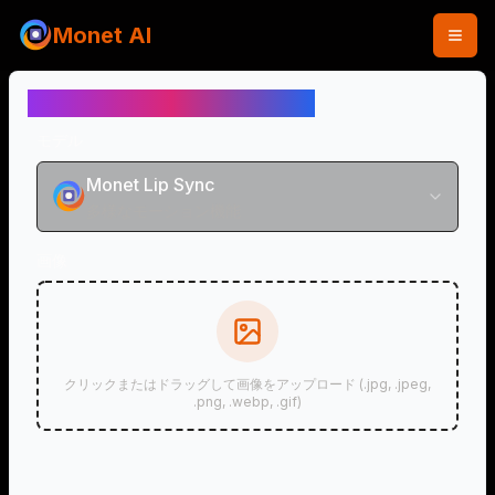
Monet AI
ベビーポッドキャスト生成器
モデル
Monet Lip Sync
多様なモーション機能
画像
クリックまたはドラッグして画像をアップロード (.jpg, .jpeg,
.png, .webp, .gif)