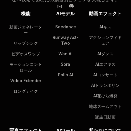
機能
AIモデル
動画エフェクト
動画ジェネレータ
Seedance
AIキス
ー
Runway Act-
アクションフィギ
リップシンク
Two
ュア
ビデオスワップ
Wan AI
AIダンス
モーションコント
Sora
AIエアキス
ロール
Pollo AI
AIコンサート
Video Extender
AIトランポリン
ロングテイク
AI花びら爆発
地球ズームアウト
誕生日動画
写真エフェクト
AIツール
私たちについて