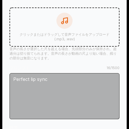
音声
クリックまたはドラッグして音声ファイルをアップロード
(.mp3, .wav)
音声の長さが選択した尺を超える場合、先頭部分のみが保持され、超
過分は切り捨てられます。音声の長さが動画の尺より短い場合、残り
の部分は無音になります。
プロンプト
16
/
1500
時間