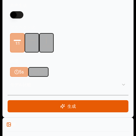
音声生成
アスペクト比
1:1
16:9
9:16
時間
5s
10s
モデル比較
生成
例