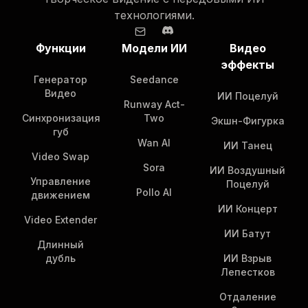
технологиями.
Функции
Модели ИИ
Видео
эффекты
Генератор
Seedance
Видео
ИИ Поцелуй
Runway Act-
Синхронизация
Two
Экшн-Фигурка
губ
Wan AI
ИИ Танец
Video Swap
Sora
ИИ Воздушный
Управление
Поцелуй
Pollo AI
движением
ИИ Концерт
Video Extender
ИИ Батут
Длинный
дубль
ИИ Взрыв
Лепестков
Отдаление