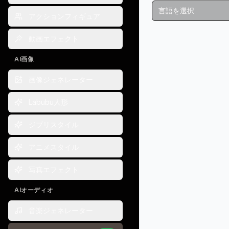
言語を選択
アクションフィギュア
動画エフェクト
AI画像
0:00
画像ジェネレーター
Labubu人形
Welcome to toda
are pleased 
ジブリスタイル
achieved this
アニメスタイル
写真エフェクト
AIオーディオ
音楽ジェネレーター