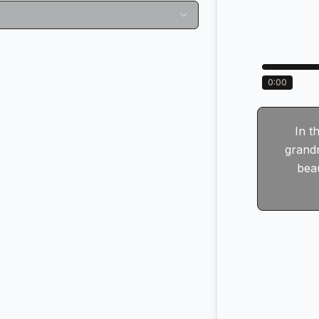
0:00
0:09
In th
y's quarterly performance report. We
grandm
to present the outstanding results
beau
 quarter and our future development
plans.