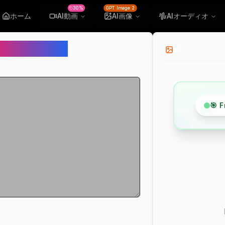
30%
GPT Image 2
ホーム
AI動画
AI画像
AIオーディオ
上げ（無料）
例
🎯 
iness
Professional Male
iness Presentation
business presentation narration with
ar and authoritative tone