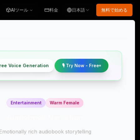
AIツール
料金
日本語
無料で始める
Free Voice Generation
🎙️ Try Now - Free
Entertainment
Warm Female
Audiobook Narration
Emotionally rich audiobook storytelling