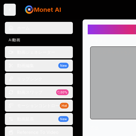
Monet AI
テキスト読み
ホーム
AI動画
テキスト
動画ジェネレーター
動画編集
New
リップシンク
動画スワップ
30%
Bus
モーションコントロール
Hot
Bus
動画延長
New
Professional 
言語
Reference To Video
cle